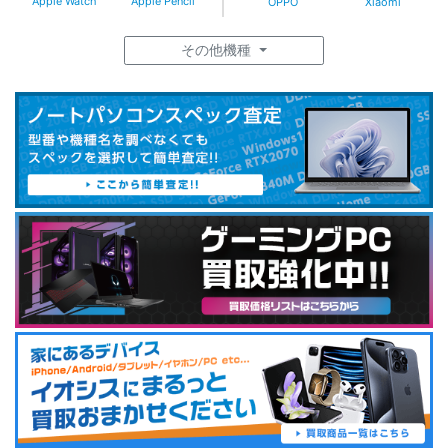
Apple Watch
Apple Pencil
OPPO
Xiaomi
その他機種