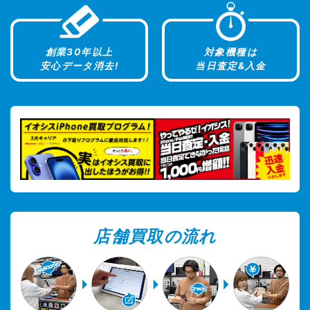
創業30年以上
対象機種は
安心データ消去!
当日査定&入金
店舗買取の流れ