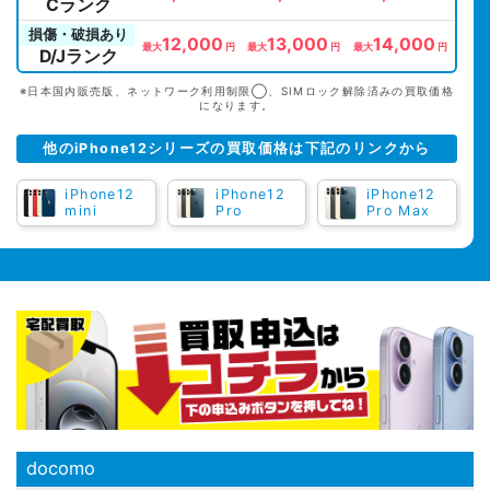
Cランク
損傷・破損あり
12,000
13,000
14,000
最大
円
最大
円
最大
円
D/Jランク
※日本国内販売版、ネットワーク利用制限◯、SIMロック解除済みの買取価格
になります。
他のiPhone12シリーズの買取価格は下記のリンクから
iPhone12
iPhone12
iPhone12
mini
Pro
Pro Max
docomo