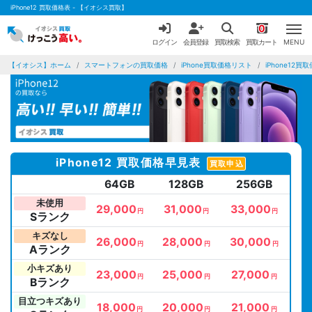
iPhone12 買取価格表 - 【イオシス買取】
0
ログイン
会員登録
買取検索
買取カート
MENU
【イオシス】ホーム
スマートフォンの買取価格
iPhone買取価格リスト
iPhone12買
iPhone12 買取価格早見表
買取申込
64GB
128GB
256GB
未使用
29,000
31,000
33,000
円
円
円
Sランク
キズなし
26,000
28,000
30,000
円
円
円
Aランク
小キズあり
23,000
25,000
27,000
円
円
円
Bランク
目立つキズあり
18,000
20,000
21,000
円
円
円