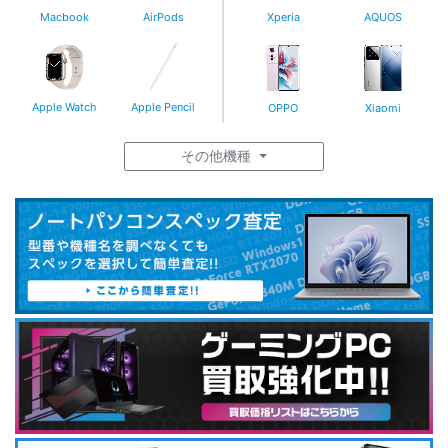
Macbook
AirPods
Xperia
AQUOS
Apple Watch
Apple Pencil
OPPO
Xiaomi
その他機種