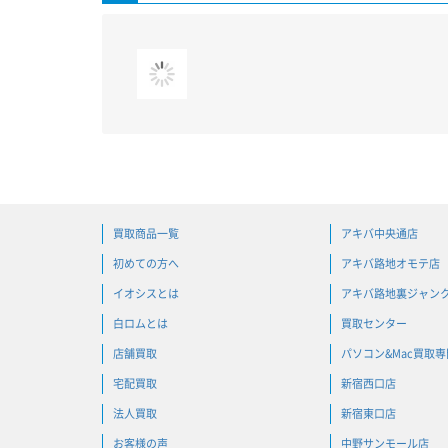
買取商品一覧
アキバ中央通店
初めての方へ
アキバ路地オモテ店
イオシスとは
アキバ路地裏ジャン
白ロムとは
買取センター
店舗買取
パソコン&Mac買取
宅配買取
新宿西口店
法人買取
新宿東口店
お客様の声
中野サンモール店