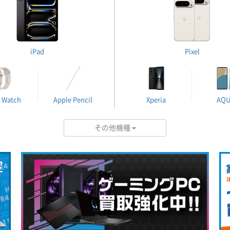
iPad
Pixel
 Watch
Apple Pencil
Xperia
AQ
その他機種