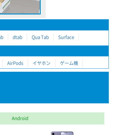
ab
dtab
Qua Tab
Surface
AirPods
イヤホン
ゲーム機
Android