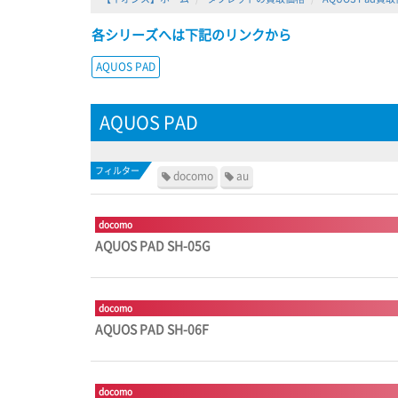
各シリーズへは下記のリンクから
AQUOS PAD
AQUOS PAD
docomo
au
docomo
AQUOS PAD SH-05G
docomo
AQUOS PAD SH-06F
docomo