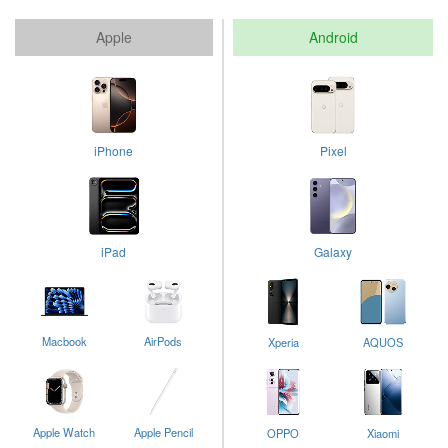
Apple
Android
iPhone
Pixel
iPad
Galaxy
Macbook
AirPods
Xperia
AQUOS
Apple Watch
Apple Pencil
OPPO
Xiaomi