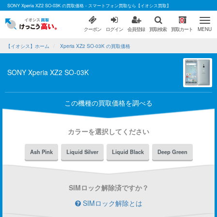
SONY Xperia XZ2 SO-03K の買取価格 - スマートフォン買取なら【イオシス買取】
0
クーポン
ログイン
会員登録
買取検索
買取カート
MENU
【イオシス】ホーム
Xperia XZ2 SO-03K の買取価格
SONY Xperia XZ2 SO-03K
この機種の買取価格を調べる
カラーを選択してください
Ash Pink
Liquid Silver
Liquid Black
Deep Green
SIMロック解除済ですか？
SIMロック解除とは