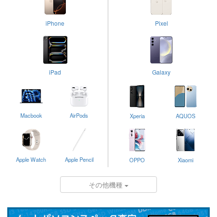
iPhone
Pixel
iPad
Galaxy
Macbook
AirPods
Xperia
AQUOS
Apple Watch
Apple Pencil
OPPO
Xiaomi
その他機種