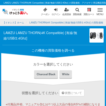
LAMZU LAMZU THORN(4K Compatible) [有線/無線/USB/2.4Ghz] の買取価格 - アクセサリ/周
0
クーポン
ログイン
会員登録
買取検索
買取カート
MENU
【イオシス】ホーム
LAMZU THORN(4K Compatible) [有線/無線/USB/2.4Ghz] の買取価格
LAMZU LAMZU THORN(4K Compatible) [有線/無
線/USB/2.4Ghz]
この機種の買取価格を調べる
カラーを選択してください
Charcoal Black
White
状態を選択してください
状態について
※付属品(外箱、マニュアル含む)が1つ以上欠品の場合約5%の減額になりま