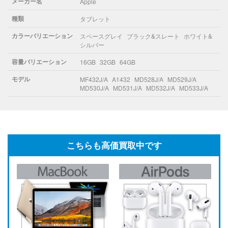
メーカー名
Apple
種類
タブレット
カラーバリエーション
スペースグレイ
ブラック&スレート
ホワイト&
シルバー
容量バリエーション
16GB
32GB
64GB
モデル
MF432J/A
A1432
MD528J/A
MD529J/A
MD530J/A
MD531J/A
MD532J/A
MD533J/A
こちらも高価買取中です