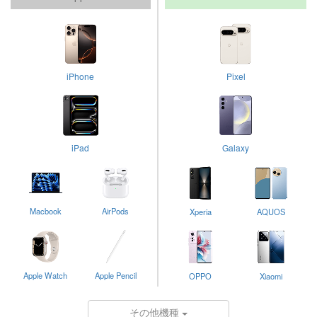
iPhone
Pixel
iPad
Galaxy
Macbook
AirPods
Xperia
AQUOS
Apple Watch
Apple Pencil
OPPO
Xiaomi
その他機種