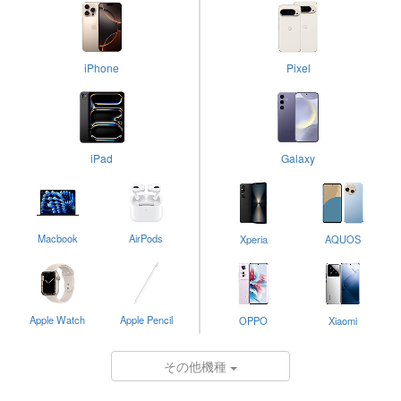
iPhone
Pixel
iPad
Galaxy
Macbook
AirPods
Xperia
AQUOS
Apple Watch
Apple Pencil
OPPO
Xiaomi
その他機種