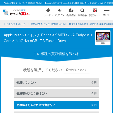
Apple iMac 21.5インチ Retina 4K MRT42J/A Early2019 Corei5(3.0GHz) 8GB 1TB Fusi
0
クーポン
ログイン
会員登録
買取検索
買取カート
MENU
【イオシス】ホーム
iMac 21.5インチ Retina 4K MRT42J/A Early2019 Corei5(3.0GHz) 8
Apple iMac 21.5インチ Retina 4K MRT42J/A Early2019
Corei5(3.0GHz) 8GB 1TB Fusion Drive
この機種の買取価格を調べる
状態を選択してください
状態について
使用していない
0
円
使用感が少なく傷はない
0
円
使用感はあるが目立つ傷はない
0
円