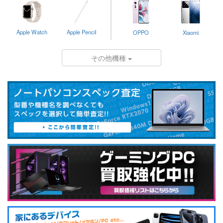
Apple Watch
Apple Pencil
OPPO
Xiaomi
その他機種