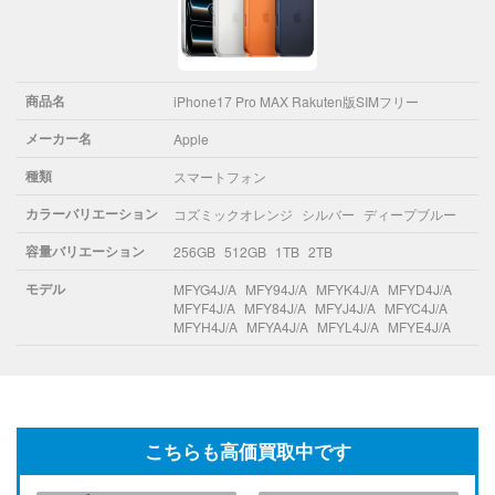
商品名
iPhone17 Pro MAX Rakuten版SIMフリー
メーカー名
Apple
種類
スマートフォン
カラーバリエーション
コズミックオレンジ
シルバー
ディープブルー
容量バリエーション
256GB
512GB
1TB
2TB
モデル
MFYG4J/A
MFY94J/A
MFYK4J/A
MFYD4J/A
MFYF4J/A
MFY84J/A
MFYJ4J/A
MFYC4J/A
MFYH4J/A
MFYA4J/A
MFYL4J/A
MFYE4J/A
こちらも高価買取中です