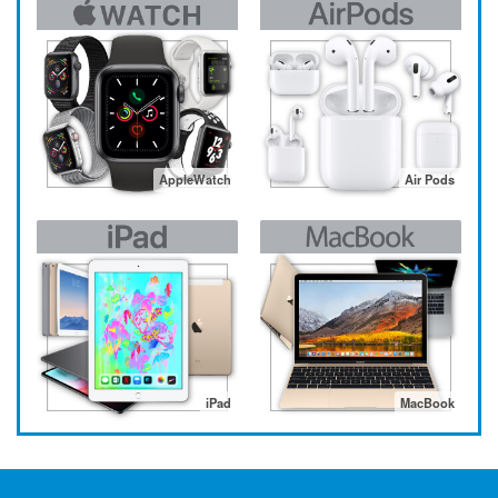
AppleWatch
Air Pods
iPad
MacBook