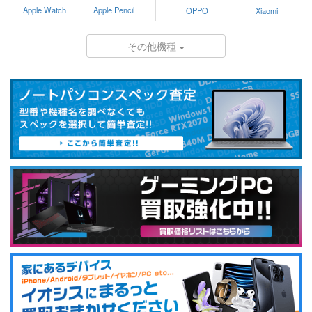
Apple Watch
Apple Pencil
OPPO
Xiaomi
その他機種