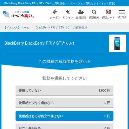
BlackBerry BlackBerry PRIV STV100-1 の買取価格 - スマートフォン買取なら【イオシス買取】
0
クーポン
ログイン
会員登録
買取検索
買取カート
MENU
【イオシス】ホーム
BlackBerry PRIV STV100-1 の買取価格
BlackBerry BlackBerry PRIV STV100-1
この機種の買取価格を調べる
状態を選択してください
使用していない
1,000
円
使用感が少なく傷はない
0
円
使用感はあるが目立つ傷はない
0
円
目立つ傷がある
0
円