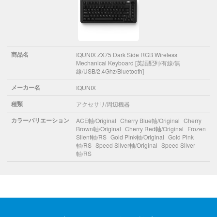
商品名
IQUNIX ZX75 Dark Side RGB Wireless
Mechanical Keyboard [英語配列/有線/無
線/USB/2.4Ghz/Bluetooth]
メーカー名
IQUNIX
種類
アクセサリ/周辺機器
カラーバリエーション
ACE軸/Original
Cherry Blue軸/Original
Cherry
Brown軸/Original
Cherry Red軸/Original
Frozen
Silent軸/RS
Gold Pink軸/Original
Gold Pink
軸/RS
Speed Silver軸/Original
Speed Silver
軸/RS