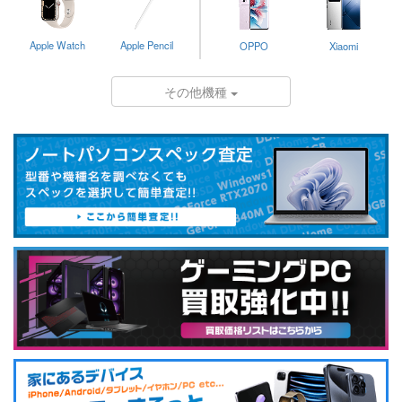
Apple Watch
Apple Pencil
OPPO
Xiaomi
その他機種