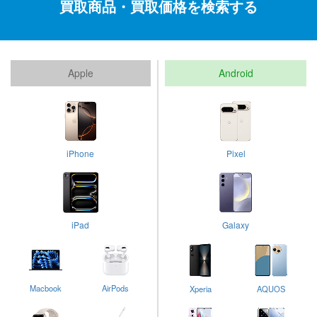
買取商品・買取価格を検索する
Apple
Android
iPhone
Pixel
iPad
Galaxy
Macbook
AirPods
Xperia
AQUOS