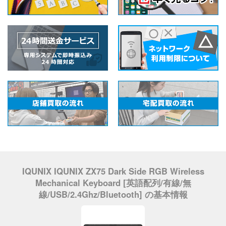
IQUNIX IQUNIX ZX75 Dark Side RGB Wireless
Mechanical Keyboard [英語配列/有線/無
線/USB/2.4Ghz/Bluetooth] の基本情報