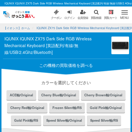
IQUNIX IQUNIX ZX75 Dark Side RGB Wireless Mechanical Keyboard [英語配列/有線/無線/U
0
クーポン
ログイン
会員登録
買取検索
買取カート
MENU
【イオシス】ホーム
IQUNIX ZX75 Dark Side RGB Wireless Mechanical Keyboard [
IQUNIX IQUNIX ZX75 Dark Side RGB Wireless
Mechanical Keyboard [英語配列/有線/無
線/USB/2.4Ghz/Bluetooth]
この機種の買取価格を調べる
カラーを選択してください
ACE軸/Original
Cherry Blue軸/Original
Cherry Brown軸/Original
Cherry Red軸/Original
Frozen Silent軸/RS
Gold Pink軸/Original
Gold Pink軸/RS
Speed Silver軸/Original
Speed Silver軸/RS