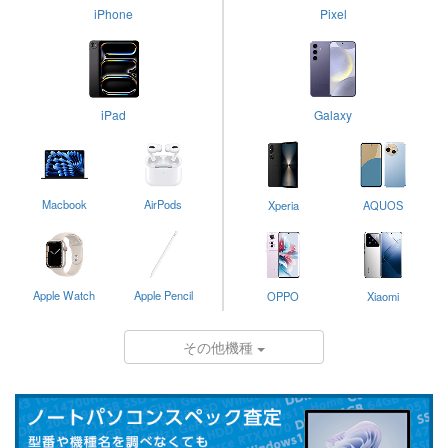
iPhone
Pixel
iPad
Galaxy
Macbook
AirPods
Xperia
AQUOS
Apple Watch
Apple Pencil
OPPO
Xiaomi
その他機種