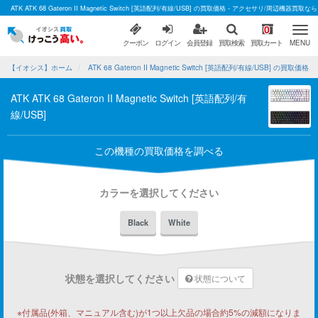
ATK ATK 68 Gateron II Magnetic Switch [英語配列/有線/USB] の買取価格 - アクセサリ/周辺機器
0
クーポン
ログイン
会員登録
買取検索
買取カート
MENU
【イオシス】ホーム
ATK 68 Gateron II Magnetic Switch [英語配列/有線/USB] の買取価格
ATK ATK 68 Gateron II Magnetic Switch [英語配列/有
線/USB]
この機種の買取価格を調べる
カラーを選択してください
Black
White
状態を選択してください
状態について
※付属品(外箱、マニュアル含む)が1つ以上欠品の場合約5%の減額になりま