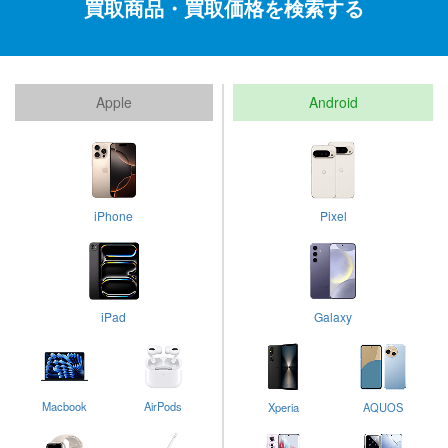
買取商品・買取価格を検索する
Apple
Android
iPhone
Pixel
iPad
Galaxy
Macbook
AirPods
Xperia
AQUOS