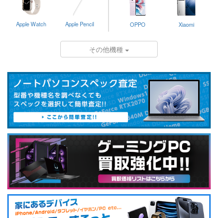
Apple Watch
Apple Pencil
OPPO
Xiaomi
その他機種