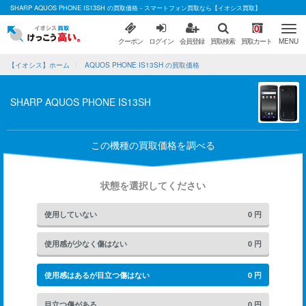
SHARP AQUOS PHONE IS13SH の買取価格 - スマートフォン買取なら【イオシス買取】
0
クーポン
ログイン
会員登録
買取検索
買取カート
MENU
【イオシス】ホーム
AQUOS PHONE IS13SH の買取価格
SHARP AQUOS PHONE IS13SH
この機種の買取価格を調べる
状態を選択してください
使用していない
0
円
使用感が少なく傷はない
0
円
使用感はあるが目立つ傷はない
0
円
目立つ傷がある
0
円