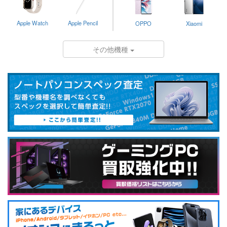
Apple Watch
Apple Pencil
OPPO
Xiaomi
その他機種