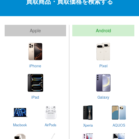
買取商品・買取価格を検索する
Apple
Android
iPhone
Pixel
iPad
Galaxy
Macbook
AirPods
Xperia
AQUOS