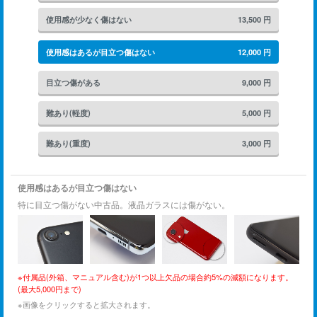
使用感が少なく傷はない
13,500
円
使用感はあるが目立つ傷はない
12,000
円
目立つ傷がある
9,000
円
難あり(軽度)
5,000
円
難あり(重度)
3,000
円
使用感はあるが目立つ傷はない
特に目立つ傷がない中古品。液晶ガラスには傷がない。
※付属品(外箱、マニュアル含む)が1つ以上欠品の場合約5%の減額になります。
(最大5,000円まで)
※画像をクリックすると拡大されます。