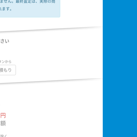
ません。
最終査定は、実際の商
れます。
さい
タンから
積もり
額
円
金額
は除く