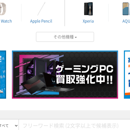
 Watch
Apple Pencil
Xperia
AQ
その他機種