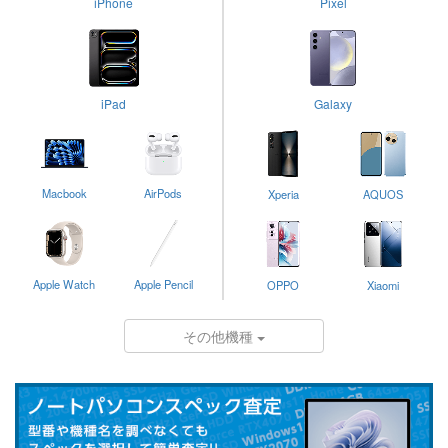
iPhone
Pixel
iPad
Galaxy
Macbook
AirPods
Xperia
AQUOS
Apple Watch
Apple Pencil
OPPO
Xiaomi
その他機種