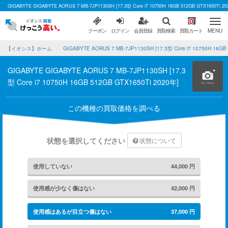
GIGABYTE GIGABYTE AORUS 7 MB-7JP1130SH [17.3型 Core i7 10750H 16GB 512GB G
0
クーポン
ログイン
会員登録
買取検索
買取カート
MENU
【イオシス】ホーム
GIGABYTE AORUS 7 MB-7JP1130SH [17.3型 Core i7 10750H 16
GIGABYTE GIGABYTE AORUS 7 MB-7JP1130SH [17.3
型 Core i7 10750H 16GB 512GB GTX1650Ti 2020年]
この機種の買取価格を調べる
状態を選択してください
状態について
使用していない
44,000
円
使用感が少なく傷はない
42,000
円
使用感はあるが目立つ傷はない
37,000
円