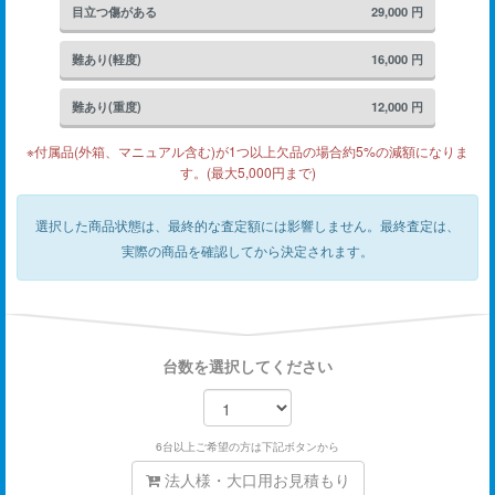
目立つ傷がある
29,000
円
難あり(軽度)
16,000
円
難あり(重度)
12,000
円
※付属品(外箱、マニュアル含む)が1つ以上欠品の場合約5%の減額になりま
す。(最大5,000円まで)
選択した商品状態は、最終的な査定額には影響しません。
最終査定は、
実際の商品を確認してから決定されます。
台数を選択してください
6台以上ご希望の方は下記ボタンから
法人様・大口用お見積もり