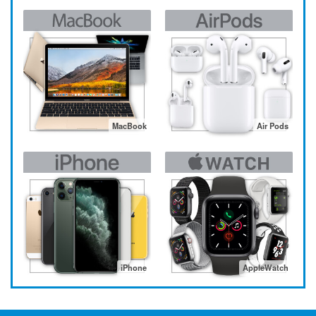
MacBook
Air Pods
iPhone
AppleWatch