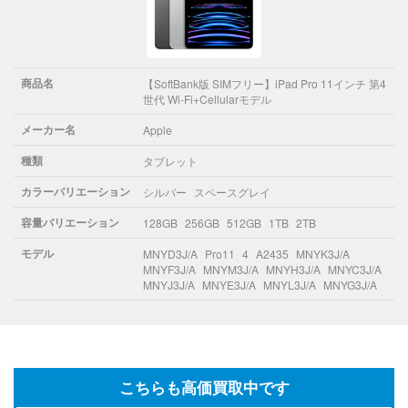
商品名
【SoftBank版 SIMフリー】iPad Pro 11インチ 第4
世代 Wi-Fi+Cellularモデル
メーカー名
Apple
種類
タブレット
カラーバリエーション
シルバー
スペースグレイ
容量バリエーション
128GB
256GB
512GB
1TB
2TB
モデル
MNYD3J/A
Pro11
4
A2435
MNYK3J/A
MNYF3J/A
MNYM3J/A
MNYH3J/A
MNYC3J/A
MNYJ3J/A
MNYE3J/A
MNYL3J/A
MNYG3J/A
こちらも高価買取中です