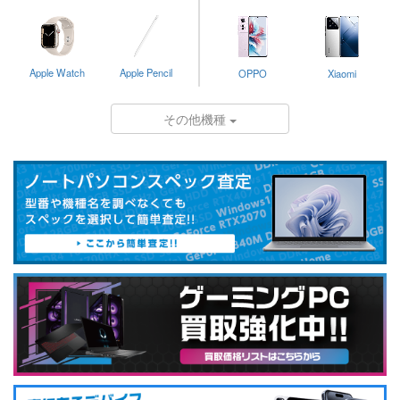
Apple Watch
Apple Pencil
OPPO
Xiaomi
その他機種