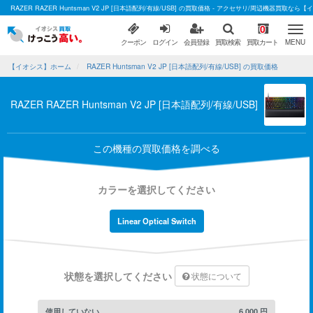
RAZER RAZER Huntsman V2 JP [日本語配列/有線/USB] の買取価格 - アクセサリ/周辺機器買取なら
0
クーポン
ログイン
会員登録
買取検索
買取カート
MENU
【イオシス】ホーム
RAZER Huntsman V2 JP [日本語配列/有線/USB] の買取価格
RAZER RAZER Huntsman V2 JP [日本語配列/有線/USB]
この機種の買取価格を調べる
カラーを選択してください
Linear Optical Switch
状態を選択してください
状態について
使用していない
6,000
円