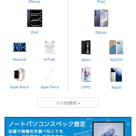
iPhone
Pixel
iPad
Galaxy
Macbook
AirPods
Xperia
AQUOS
Apple Watch
Apple Pencil
OPPO
Xiaomi
その他機種