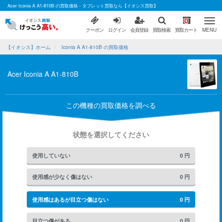
Acer Iconia A A1-810B の買取価格 - タブレット買取なら【イオシス買取】
0
クーポン
ログイン
会員登録
買取検索
買取カート
MENU
【イオシス】ホーム
Iconia A A1-810B の買取価格
Acer Iconia A A1-810B
この機種の買取価格を調べる
状態を選択してください
使用していない
0
円
使用感が少なく傷はない
0
円
使用感はあるが目立つ傷はない
0
円
目立つ傷がある
0
円