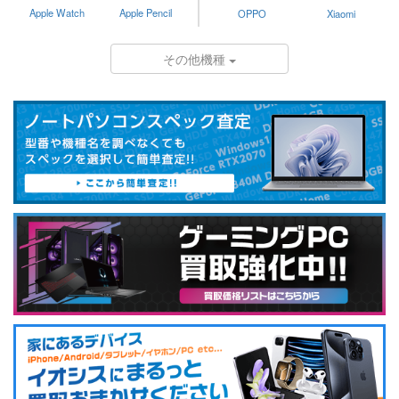
Apple Watch
Apple Pencil
OPPO
Xiaomi
その他機種