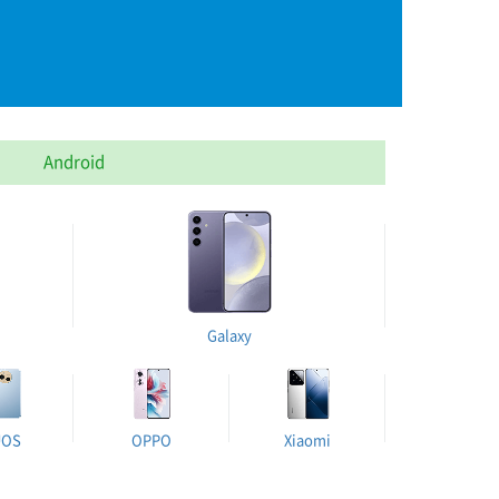
Android
Galaxy
UOS
OPPO
Xiaomi