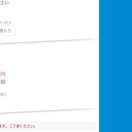
さい
タンから
積もり
額
円
金額
は除く
ます。ご了承ください。