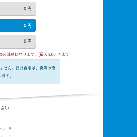
0
円
0
円
0
円
の減額になります。(最大5,000円まで)
ません。
最終査定は、実際の商
れます。
さい
タンから