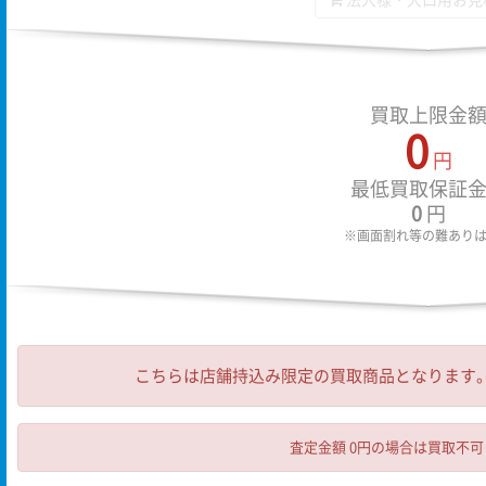
法人様・大口用お見
買取上限金
0
円
最低買取保証
0
円
※画面割れ等の難あり
こちらは店舗持込み限定の買取商品となります。
査定金額 0円の場合は買取不