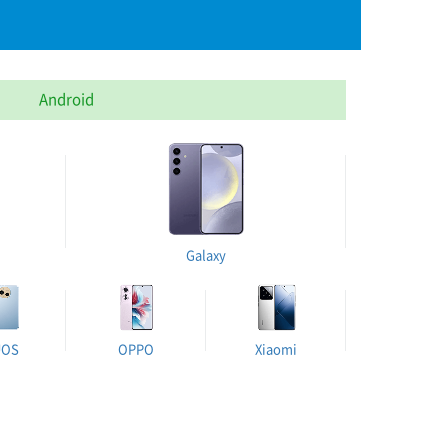
Android
Galaxy
UOS
OPPO
Xiaomi