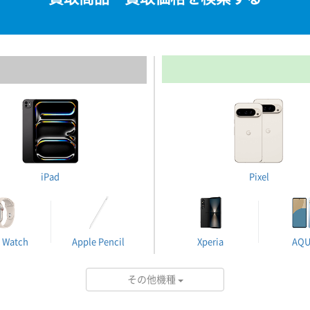
iPad
Pixel
 Watch
Apple Pencil
Xperia
AQ
その他機種