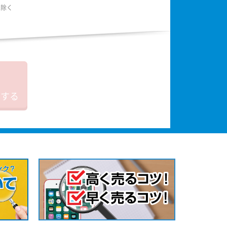
は除く
加する