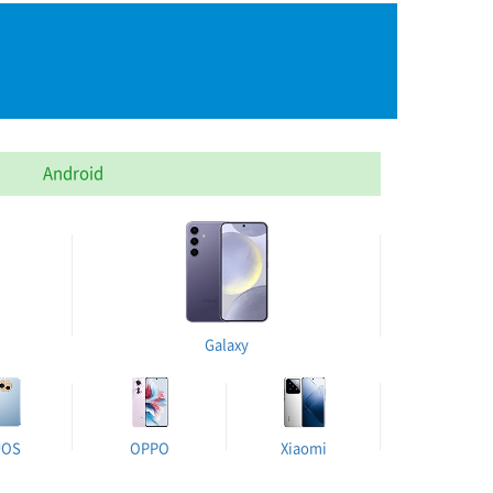
Android
Galaxy
UOS
OPPO
Xiaomi