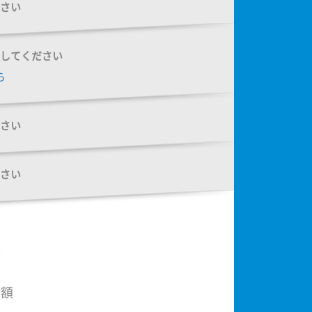
さい
してください
ら
さい
さい
額
金額