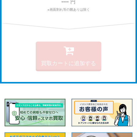
----
円
※画面割れ等の難ありは除く
買取カートに追加する