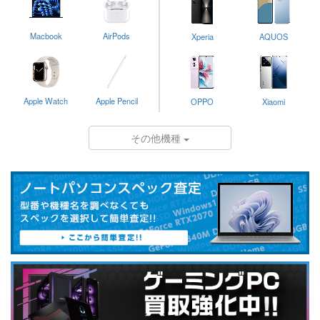
Macbook
AirPods
Xperia
AQUOS
Apple Watch
Apple Pencil
OPPO
Xiaomi
その他機種