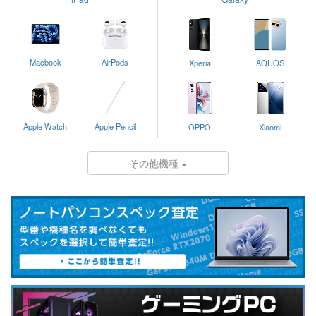
Macbook
AirPods
Xperia
AQUOS
Apple Watch
Apple Pencil
OPPO
Xiaomi
その他機種