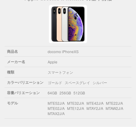
商品名
docomo iPhoneXS
メーカー名
Apple
種類
スマートフォン
カラーバリエーション
ゴールド
スペースグレイ
シルバー
容量バリエーション
64GB
256GB
512GB
モデル
MTE52J/A
MTE32J/A
MTE42J/A
MTE22J/A
MTE02J/A
MTE12J/A
MTAY2J/A
MTAW2J/A
MTAX2J/A