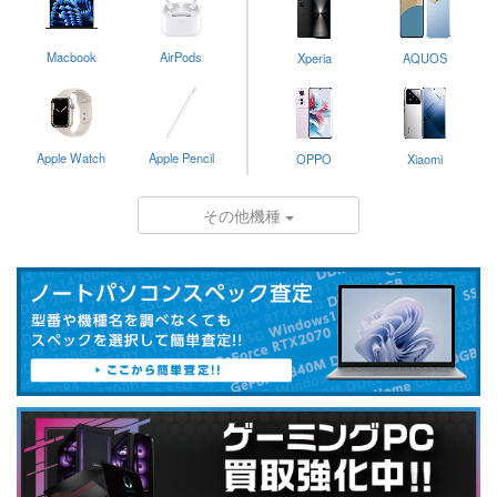
Macbook
AirPods
Xperia
AQUOS
Apple Watch
Apple Pencil
OPPO
Xiaomi
その他機種