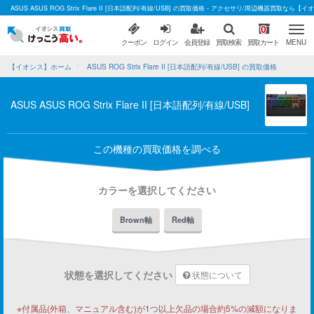
ASUS ASUS ROG Strix Flare II [日本語配列/有線/USB] の買取価格 - アクセサリ/周辺機器買取なら【
0
クーポン
ログイン
会員登録
買取検索
買取カート
MENU
【イオシス】ホーム
ASUS ROG Strix Flare II [日本語配列/有線/USB] の買取価格
ASUS ASUS ROG Strix Flare II [日本語配列/有線/USB]
この機種の買取価格を調べる
カラーを選択してください
Brown軸
Red軸
状態を選択してください
状態について
※付属品(外箱、マニュアル含む)が1つ以上欠品の場合約5%の減額になりま