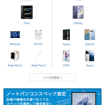
iPad
Galaxy
Macbook
AirPods
Xperia
AQUOS
Apple Watch
Apple Pencil
OPPO
Xiaomi
その他機種