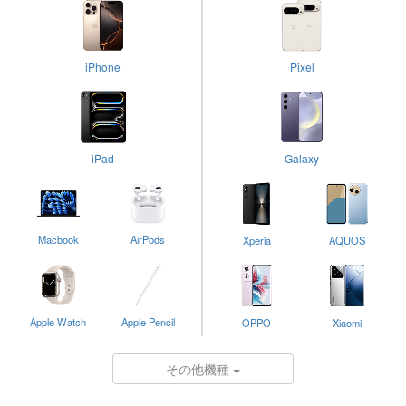
iPhone
Pixel
iPad
Galaxy
Macbook
AirPods
Xperia
AQUOS
Apple Watch
Apple Pencil
OPPO
Xiaomi
その他機種