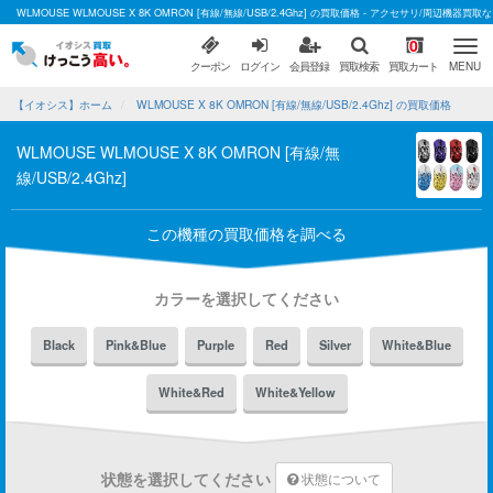
WLMOUSE WLMOUSE X 8K OMRON [有線/無線/USB/2.4Ghz] の買取価格 - アクセサリ/周辺機器
0
クーポン
ログイン
会員登録
買取検索
買取カート
MENU
【イオシス】ホーム
WLMOUSE X 8K OMRON [有線/無線/USB/2.4Ghz] の買取価格
WLMOUSE WLMOUSE X 8K OMRON [有線/無
線/USB/2.4Ghz]
この機種の買取価格を調べる
カラーを選択してください
Black
Pink&Blue
Purple
Red
Silver
White&Blue
White&Red
White&Yellow
状態を選択してください
状態について