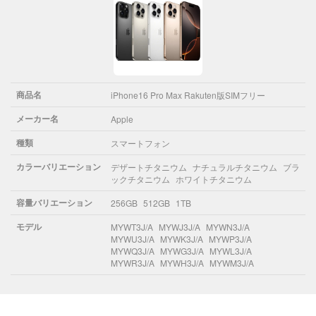
商品名
iPhone16 Pro Max Rakuten版SIMフリー
メーカー名
Apple
種類
スマートフォン
カラーバリエーション
デザートチタニウム
ナチュラルチタニウム
ブラ
ックチタニウム
ホワイトチタニウム
容量バリエーション
256GB
512GB
1TB
モデル
MYWT3J/A
MYWJ3J/A
MYWN3J/A
MYWU3J/A
MYWK3J/A
MYWP3J/A
MYWQ3J/A
MYWG3J/A
MYWL3J/A
MYWR3J/A
MYWH3J/A
MYWM3J/A