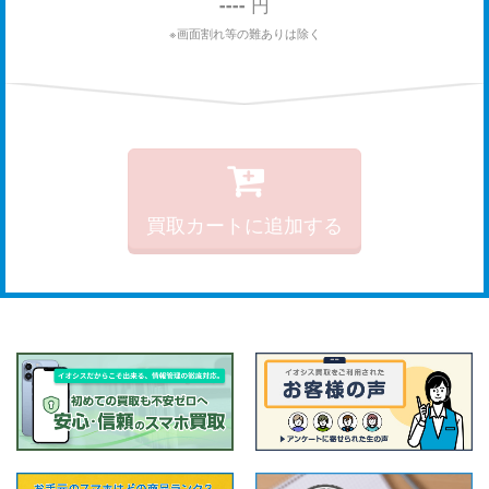
----
円
※画面割れ等の難ありは除く
買取カートに追加する