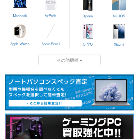
Macbook
AirPods
Xperia
AQUOS
Apple Watch
Apple Pencil
OPPO
Xiaomi
その他機種