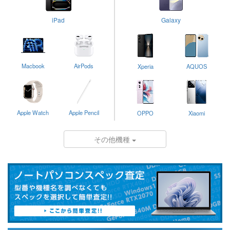
iPad
Galaxy
Macbook
AirPods
Xperia
AQUOS
Apple Watch
Apple Pencil
OPPO
Xiaomi
その他機種