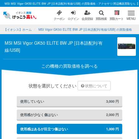
MSI MSI Vigor GK50 ELITE BW JP [日本語配列/有線/USB] の買取価格 - アクセサリ/周辺機器買取
0
クーポン
ログイン
会員登録
買取検索
買取カート
MENU
【イオシス】ホーム
MSI Vigor GK50 ELITE BW JP [日本語配列/有線/USB] の買取価格
MSI MSI Vigor GK50 ELITE BW JP [日本語配列/有
線/USB]
この機種の買取価格を調べる
状態を選択してください
状態について
使用していない
3,000
円
使用感が少なく傷はない
2,000
円
使用感はあるが目立つ傷はない
1,000
円