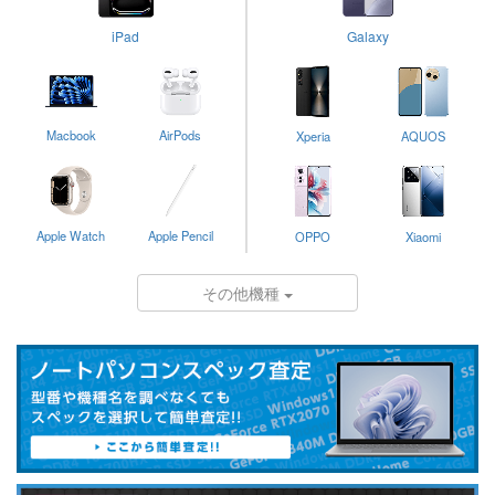
iPad
Galaxy
Macbook
AirPods
Xperia
AQUOS
Apple Watch
Apple Pencil
OPPO
Xiaomi
その他機種