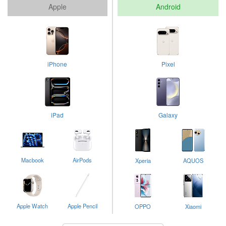
Apple
Android
iPhone
Pixel
iPad
Galaxy
Macbook
AirPods
Xperia
AQUOS
Apple Watch
Apple Pencil
OPPO
Xiaomi