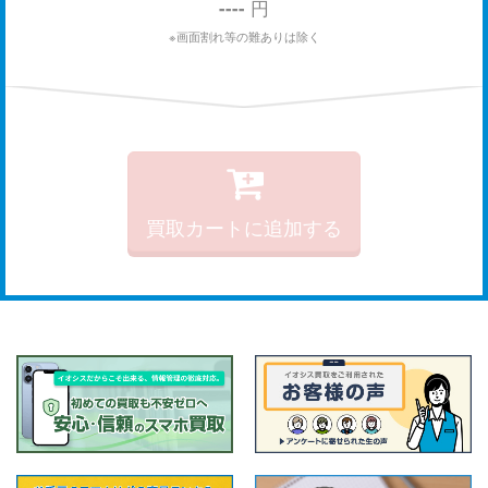
----
円
※画面割れ等の難ありは除く
買取カートに追加する