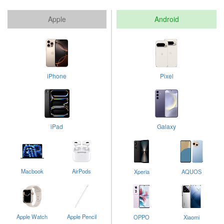
Apple
Android
iPhone
Pixel
iPad
Galaxy
Macbook
AirPods
Xperia
AQUOS
Apple Watch
Apple Pencil
OPPO
Xiaomi