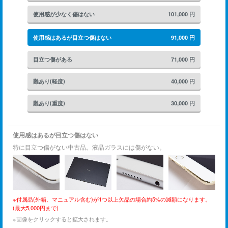
使用感が少なく傷はない
101,000
円
使用感はあるが目立つ傷はない
91,000
円
目立つ傷がある
71,000
円
難あり(軽度)
40,000
円
難あり(重度)
30,000
円
使用感はあるが目立つ傷はない
特に目立つ傷がない中古品。液晶ガラスには傷がない。
※付属品(外箱、マニュアル含む)が1つ以上欠品の場合約5%の減額になります。
(最大5,000円まで)
※画像をクリックすると拡大されます。