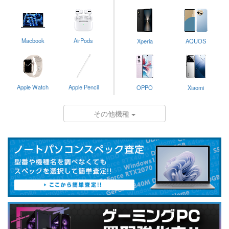
Macbook
AirPods
Xperia
AQUOS
Apple Watch
Apple Pencil
OPPO
Xiaomi
その他機種