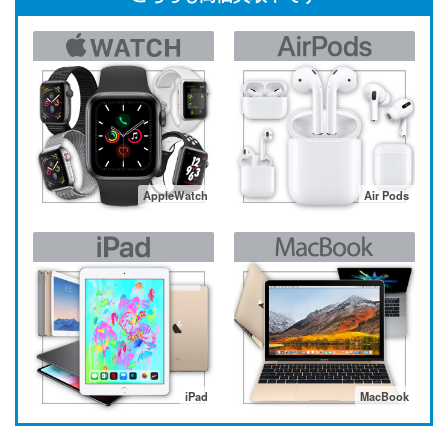
AppleWatch
Air Pods
iPad
MacBook