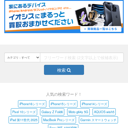
検索
人気の検索ワード！
iPhone16シリーズ
iPhone15シリーズ
iPhone14シリーズ
Pixel 10シリーズ
Galaxy Z Fold6
Moto g64y 5G
AQUOS wish5
iPad 第11世代 2025
MacBook Proシリーズ
Garmin スマートウォッチ
Sony WF-1000XM5