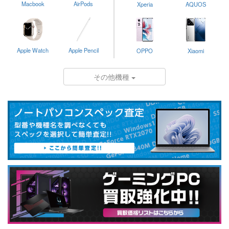
Macbook
AirPods
Xperia
AQUOS
Apple Watch
Apple Pencil
OPPO
Xiaomi
その他機種