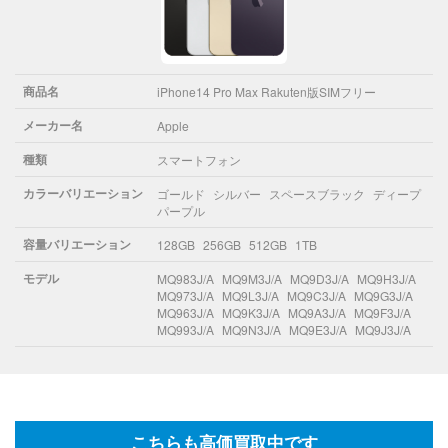
商品名
iPhone14 Pro Max Rakuten版SIMフリー
メーカー名
Apple
種類
スマートフォン
カラーバリエーション
ゴールド
シルバー
スペースブラック
ディープ
パープル
容量バリエーション
128GB
256GB
512GB
1TB
モデル
MQ983J/A
MQ9M3J/A
MQ9D3J/A
MQ9H3J/A
MQ973J/A
MQ9L3J/A
MQ9C3J/A
MQ9G3J/A
MQ963J/A
MQ9K3J/A
MQ9A3J/A
MQ9F3J/A
MQ993J/A
MQ9N3J/A
MQ9E3J/A
MQ9J3J/A
こちらも高価買取中です