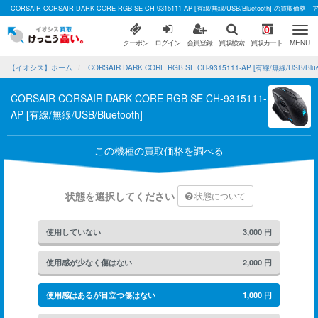
CORSAIR CORSAIR DARK CORE RGB SE CH-9315111-AP [有線/無線/USB/Bluetooth] 
0
クーポン
ログイン
会員登録
買取検索
買取カート
MENU
【イオシス】ホーム
CORSAIR DARK CORE RGB SE CH-9315111-AP [有線/無線/USB/Bl
CORSAIR CORSAIR DARK CORE RGB SE CH-9315111-
AP [有線/無線/USB/Bluetooth]
この機種の買取価格を調べる
状態を選択してください
状態について
使用していない
3,000
円
使用感が少なく傷はない
2,000
円
使用感はあるが目立つ傷はない
1,000
円