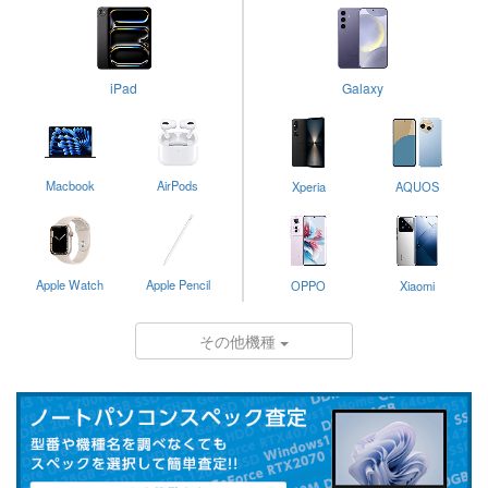
iPad
Galaxy
Macbook
AirPods
Xperia
AQUOS
Apple Watch
Apple Pencil
OPPO
Xiaomi
その他機種