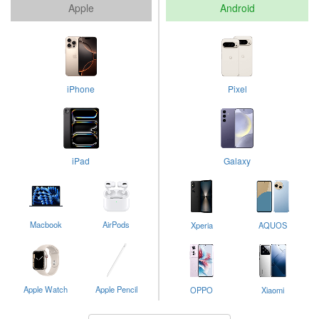
Apple
Android
iPhone
Pixel
iPad
Galaxy
Macbook
AirPods
Xperia
AQUOS
Apple Watch
Apple Pencil
OPPO
Xiaomi