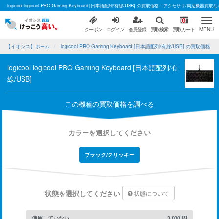
logicool logicool PRO Gaming Keyboard [日本語配列/有線/USB] の買取価格 - アクセサリ/周辺機
0
クーポン
ログイン
会員登録
買取検索
買取カート
MENU
【イオシス】ホーム
logicool PRO Gaming Keyboard [日本語配列/有線/USB] の買取価格
logicool logicool PRO Gaming Keyboard [日本語配列/有
線/USB]
この機種の買取価格を調べる
カラーを選択してください
ブラック/クリッキー
状態を選択してください
状態について
使用していない
3,000
円