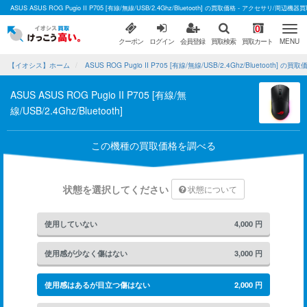
ASUS ASUS ROG Pugio II P705 [有線/無線/USB/2.4Ghz/Bluetooth] の買取価格 - アクセサリ/
0
クーポン
ログイン
会員登録
買取検索
買取カート
MENU
【イオシス】ホーム
ASUS ROG Pugio II P705 [有線/無線/USB/2.4Ghz/Bluetooth] の買取
ASUS ASUS ROG Pugio II P705 [有線/無
線/USB/2.4Ghz/Bluetooth]
この機種の買取価格を調べる
状態を選択してください
状態について
使用していない
4,000
円
使用感が少なく傷はない
3,000
円
使用感はあるが目立つ傷はない
2,000
円