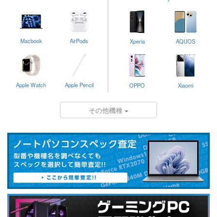
Macbook
AirPods
Xperia
AQUOS
Apple Watch
Apple Pencil
OPPO
Xiaomi
その他機種