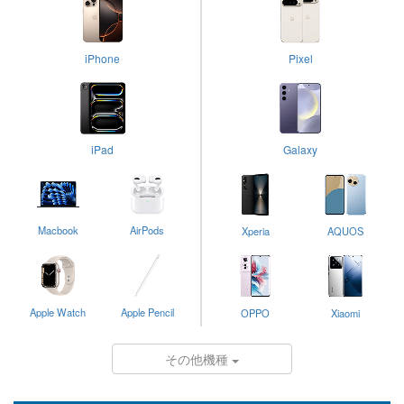
iPhone
Pixel
iPad
Galaxy
Macbook
AirPods
Xperia
AQUOS
Apple Watch
Apple Pencil
OPPO
Xiaomi
その他機種