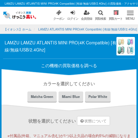
LAMZU LAMZU ATLANTIS MINI PRO(4K Compatible) [有線/無線/USB/2.4Ghz] の買取価格 
0
クーポン
ログイン
会員登録
買取検索
買取カート
MENU
【イオシス】ホーム
LAMZU ATLANTIS MINI PRO(4K Compatible) [有線/無線/USB/2.4G
LAMZU LAMZU ATLANTIS MINI PRO(4K Compatible) [有
線/無線/USB/2.4Ghz]
この機種の買取価格を調べる
カラーを選択してください
Matcha Green
Miami Blue
Polar White
状態を選択してください
状態について
※付属品(外箱、マニュアル含む)が1つ以上欠品の場合約5%の減額になりま