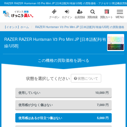
RAZER RAZER Huntsman V3 Pro Mini JP [日本語配列/有線/USB] の買取価格 - アクセサリ/周
0
クーポン
ログイン
会員登録
買取検索
買取カート
MENU
【イオシス】ホーム
RAZER Huntsman V3 Pro Mini JP [日本語配列/有線/USB] の買取価格
RAZER RAZER Huntsman V3 Pro Mini JP [日本語配列/有
線/USB]
この機種の買取価格を調べる
状態を選択してください
状態について
使用していない
10,000
円
使用感が少なく傷はない
7,000
円
使用感はあるが目立つ傷はない
5,000
円