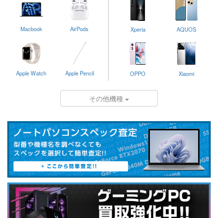
Macbook
AirPods
Xperia
AQUOS
Apple Watch
Apple Pencil
OPPO
Xiaomi
その他機種