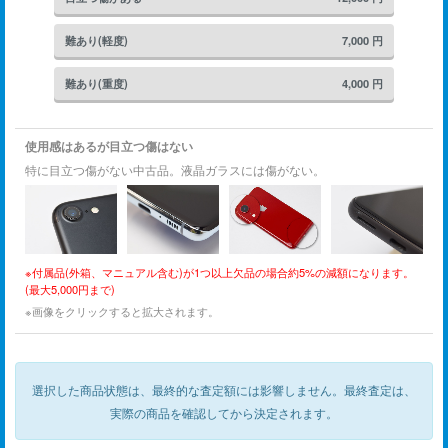
難あり(軽度)
7,000
円
難あり(重度)
4,000
円
使用感はあるが目立つ傷はない
特に目立つ傷がない中古品。液晶ガラスには傷がない。
※付属品(外箱、マニュアル含む)が1つ以上欠品の場合約5%の減額になります。
(最大5,000円まで)
※画像をクリックすると拡大されます。
選択した商品状態は、最終的な査定額には影響しません。
最終査定は、
実際の商品を確認してから決定されます。