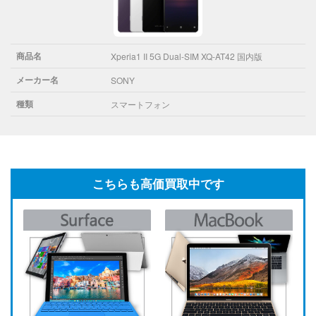
商品名
Xperia1 II 5G Dual-SIM XQ-AT42 国内版
メーカー名
SONY
種類
スマートフォン
こちらも高価買取中です