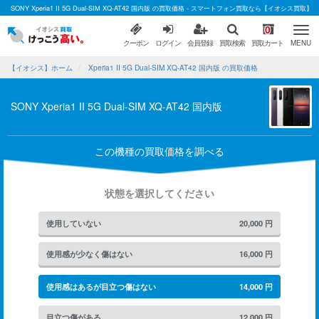
SONY Xperia1 II 5G Dual-SIM XQ-AT42 国内版 の買取価格 - スマートフォン買取なら【イオシス買取】
0
クーポン
ログイン
会員登録
買取検索
買取カート
MENU
【イオシス】ホーム
Xperia1 II 5G Dual-SIM XQ-AT42 国内版 の買取価格
SONY Xperia1 II 5G Dual-SIM XQ-AT42 国内版
この機種の買取価格を調べる
状態を選択してください
使用していない
20,000
円
使用感が少なく傷はない
16,000
円
使用感はあるが目立つ傷はない
14,000
円
目立つ傷がある
12,000
円