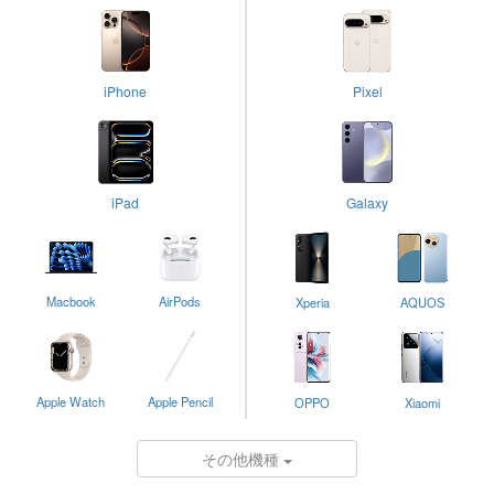
iPhone
Pixel
iPad
Galaxy
Macbook
AirPods
Xperia
AQUOS
Apple Watch
Apple Pencil
OPPO
Xiaomi
その他機種