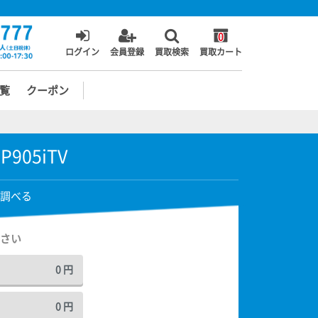
0
ログイン
会員登録
買取検索
買取カート
覧
クーポン
 P905iTV
調べる
さい
0
円
0
円