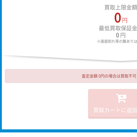
買取上限金
0
円
最低買取保証
0
円
※画面割れ等の難あり
査定金額 0円の場合は買取不
買取カートに追