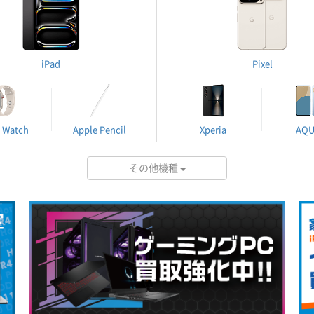
iPad
Pixel
 Watch
Apple Pencil
Xperia
AQ
その他機種