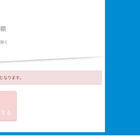
額
金額
は除く
可となります。
加する