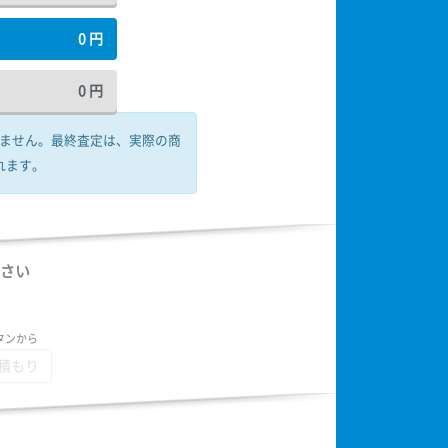
0
円
0
円
ません。
最終査定は、実際の商
れます。
さい
タンから
積もり