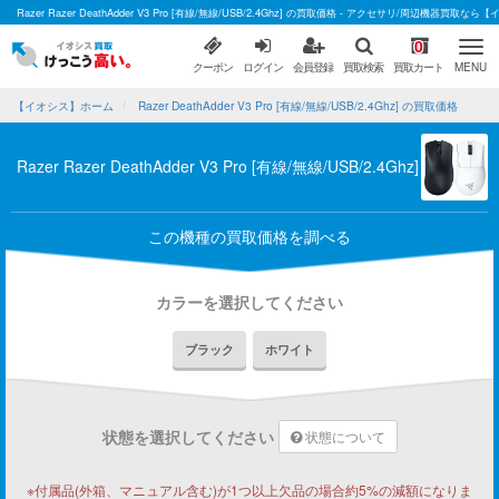
Razer Razer DeathAdder V3 Pro [有線/無線/USB/2.4Ghz] の買取価格 - アクセサリ/周辺機器買取な
0
クーポン
ログイン
会員登録
買取検索
買取カート
MENU
【イオシス】ホーム
Razer DeathAdder V3 Pro [有線/無線/USB/2.4Ghz] の買取価格
Razer Razer DeathAdder V3 Pro [有線/無線/USB/2.4Ghz]
この機種の買取価格を調べる
カラーを選択してください
ブラック
ホワイト
状態を選択してください
状態について
※付属品(外箱、マニュアル含む)が1つ以上欠品の場合約5%の減額になりま