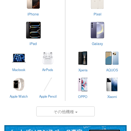
iPhone
Pixel
iPad
Galaxy
Macbook
AirPods
Xperia
AQUOS
Apple Watch
Apple Pencil
OPPO
Xiaomi
その他機種