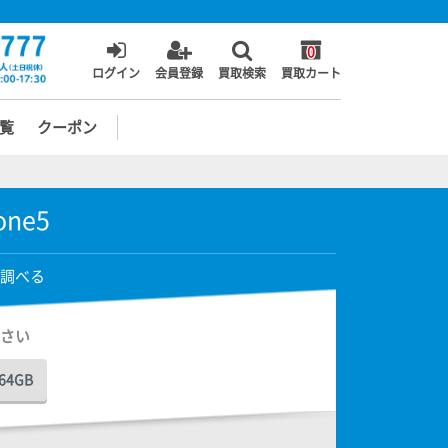
0
ログイン
会員登録
買取検索
買取カート
覧
クーポン
one5
調べる
さい
64GB