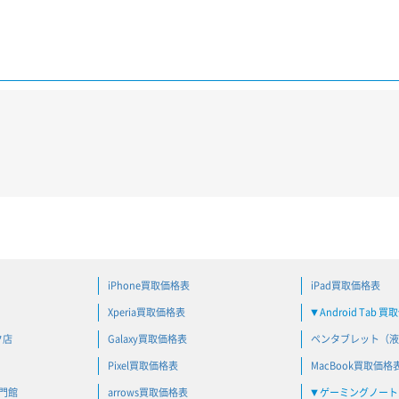
iPhone買取価格表
iPad買取価格表
Xperia買取価格表
Android Tab 
▼
ク店
Galaxy買取価格表
ペンタブレット（液
Pixel買取価格表
MacBook買取価格
専門館
arrows買取価格表
ゲーミングノートP
▼