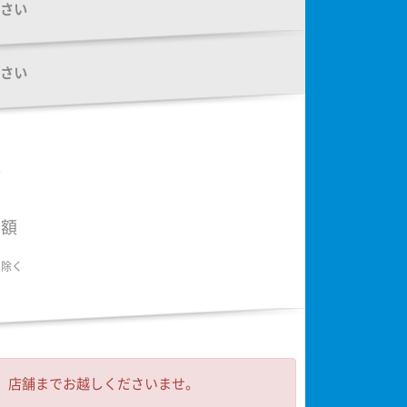
さい
さい
額
金額
は除く
 店舗までお越しくださいませ。