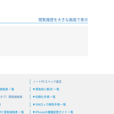
閲覧履歴を大きな画面で表示
ノートPCスペック査定
買取価格表 一覧
買取前に解決! 一覧
▼
タブ）買取価格表
初期化手順 一覧
▼
表
SIMロック解除手順 一覧
▼
C 買取価格表 一覧
iPhoneの機種変更ガイド 一覧
▼