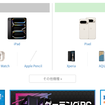
iPad
Pixel
 Watch
Apple Pencil
Xperia
AQ
その他機種