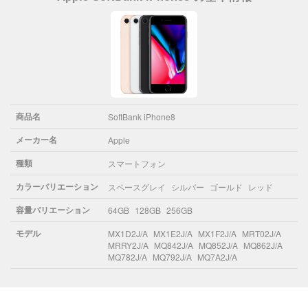
商品名
SoftBank iPhone8
メーカー名
Apple
種類
スマートフォン
カラーバリエーション
スペースグレイ
シルバー
ゴールド
レッド
容量バリエーション
64GB
128GB
256GB
モデル
MX1D2J/A
MX1E2J/A
MX1F2J/A
MRT02J/A
MRRY2J/A
MQ842J/A
MQ852J/A
MQ862J/A
MQ782J/A
MQ792J/A
MQ7A2J/A