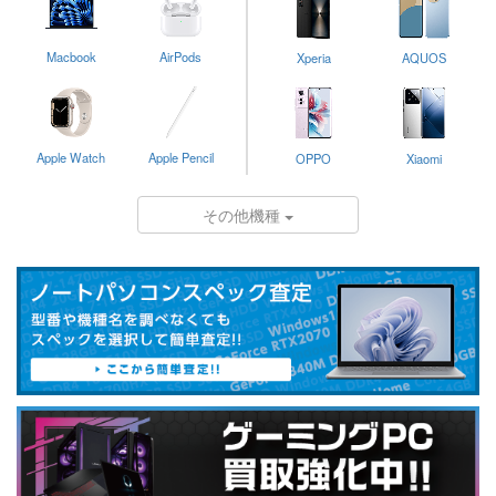
Macbook
AirPods
Xperia
AQUOS
Apple Watch
Apple Pencil
OPPO
Xiaomi
その他機種