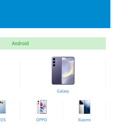
Android
Galaxy
UOS
OPPO
Xiaomi