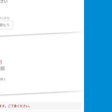
さい
タンから
積もり
額
円
金額
は除く
ます。ご了承ください。