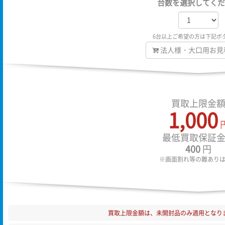
台数を選択してくだ
6台以上ご希望の方は下記ボ
法人様・大口用お見
買取上限金
1,000
最低買取保証
400
円
※画面割れ等の難あり
買取上限金額は、未開封品のみ適用となり