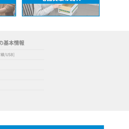
SB] の基本情報
[有線/USB]