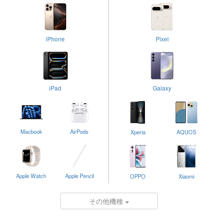
iPhone
Pixel
iPad
Galaxy
Macbook
AirPods
Xperia
AQUOS
Apple Watch
Apple Pencil
OPPO
Xiaomi
その他機種