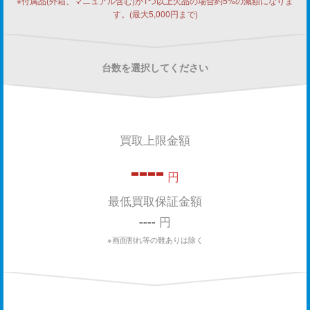
※付属品(外箱、マニュアル含む)が1つ以上欠品の場合約5%の減額になりま
す。(最大5,000円まで)
台数を選択してください
買取上限金額
----
円
最低買取保証金額
----
円
※画面割れ等の難ありは除く