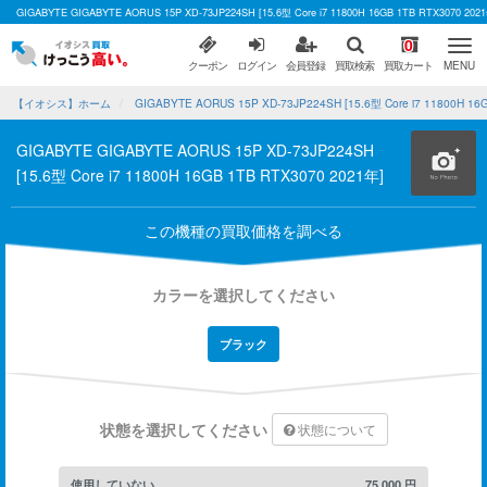
GIGABYTE GIGABYTE AORUS 15P XD-73JP224SH [15.6型 Core i7 11800H 16GB 1TB R
0
クーポン
ログイン
会員登録
買取検索
買取カート
MENU
【イオシス】ホーム
GIGABYTE AORUS 15P XD-73JP224SH [15.6型 Core i7 11800H 
GIGABYTE GIGABYTE AORUS 15P XD-73JP224SH
[15.6型 Core i7 11800H 16GB 1TB RTX3070 2021年]
この機種の買取価格を調べる
カラーを選択してください
ブラック
状態を選択してください
状態について
使用していない
75,000
円