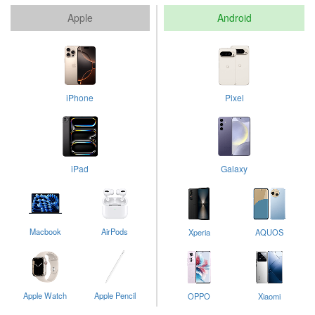
Apple
Android
iPhone
Pixel
iPad
Galaxy
Macbook
AirPods
Xperia
AQUOS
Apple Watch
Apple Pencil
OPPO
Xiaomi