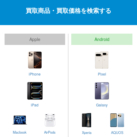
買取商品・買取価格を検索する
Apple
Android
iPhone
Pixel
iPad
Galaxy
Macbook
AirPods
Xperia
AQUOS