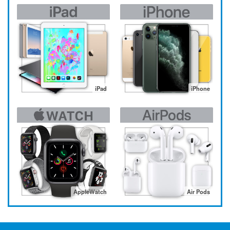
iPad
iPhone
AppleWatch
Air Pods