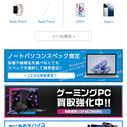
Apple Watch
Apple Pencil
OPPO
Xiaomi
その他機種