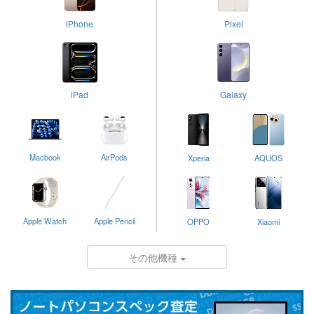
iPhone
Pixel
iPad
Galaxy
Macbook
AirPods
Xperia
AQUOS
Apple Watch
Apple Pencil
OPPO
Xiaomi
その他機種