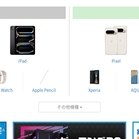
iPad
Pixel
 Watch
Apple Pencil
Xperia
AQ
その他機種