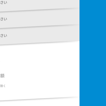
さい
さい
さい
額
金額
は除く