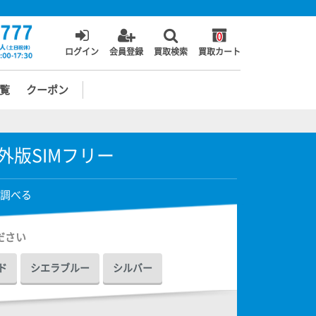
0
ログイン
会員登録
買取検索
買取カート
覧
クーポン
o 海外版SIMフリー
調べる
ださい
ド
シエラブルー
シルバー