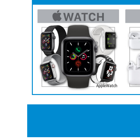
AppleWatch