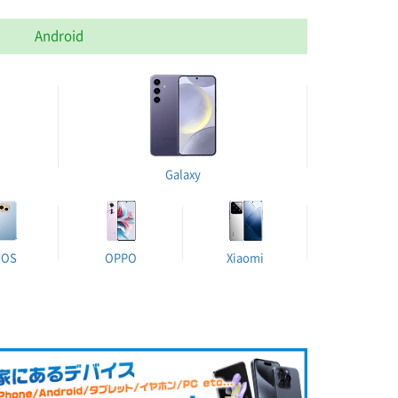
Android
Galaxy
UOS
OPPO
Xiaomi