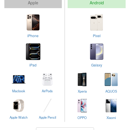
Apple
Android
iPhone
Pixel
iPad
Galaxy
Macbook
AirPods
Xperia
AQUOS
Apple Watch
Apple Pencil
OPPO
Xiaomi